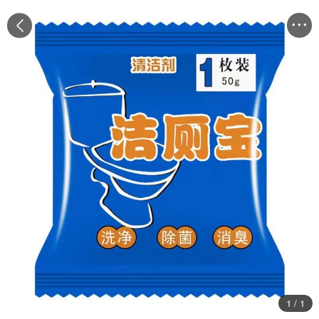


1
/
1