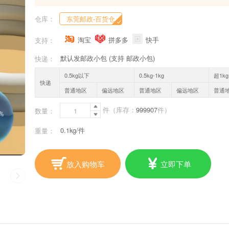
仓库：
东莞邮政-百货仓
淘宝
拼多多
快手
支持：
默认发邮政小包 (支持 邮政小包)
快递：
0.5kg以下
0.5kg-1kg
超1k
快递
普通地区
偏远地区
普通地区
偏远地区
普通

件
（库存：
999907
件）
数量：

0.1kg/件
重量：
放入购物车
立即下单