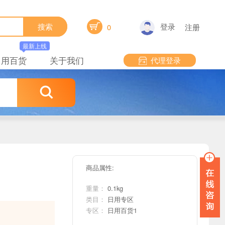

登录
搜索
0
注册
最新上线
日用百货
关于我们
代理登录

商品属性:
重量：
0.1kg
类目：
日用专区
专区：
日用百货1