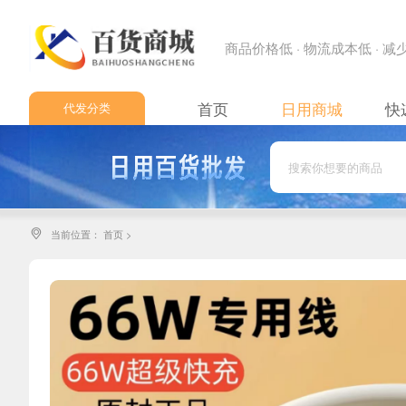
商品价格低 · 物流成本低 · 
首页
日用商城
快
代发分类
日用百货
日用百货2
日用百货3
当前位置：
首页
>

日用百货4
日用专区
日用专区2
日用专区3
高端精品专区