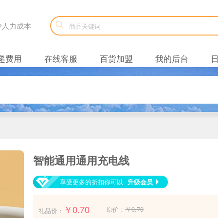

减少人力成本
递费用
在线客服
百货加盟
我的后台
智能通用通用充电线
享受更多的折扣你可以
升级会员

￥0.70
原价：
￥0.70
礼品价：