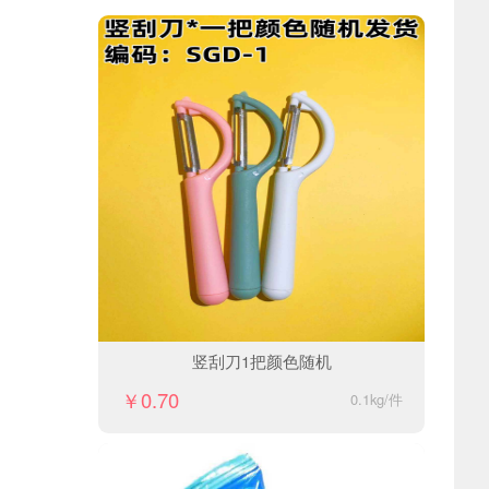
竖刮刀1把颜色随机
￥0.70
0.1kg/件